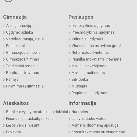
Gimnazija
Paslaugos
Apie gimnaziją
Ikimokyklinis ugdymas
Ugdymo aplinka
Priešmokyklinis ugdymas
Vertybės, misija, vizija
Vidurinis ugdymas
Pasiekimai
Visos dienos mokyklos grupė
Gimnazijos simboliai
Neformalus švietimas
Gimnazijos himnas
Pagalba mokiniams ir tėvams
Tradiciniai renginiai
Mokinių pavėžėjimas
Bendradarbiavimas
Mokinių maitinimas
Rėmėjai
Biblioteka
Priėmimas į gimnaziją
Muziejus
Pagrindinis ugdymas
Ataskaitos
Informacija
Biudžeto vykdymo ataskaitų rinkiniai
Nuorodos
Finansinių ataskaitų rinkiniai
Laisvos darbo vietos
Lėšos veiklai viešinti
Asmens duomenų apsauga
Projektai
Konsultavimasis su visuomene