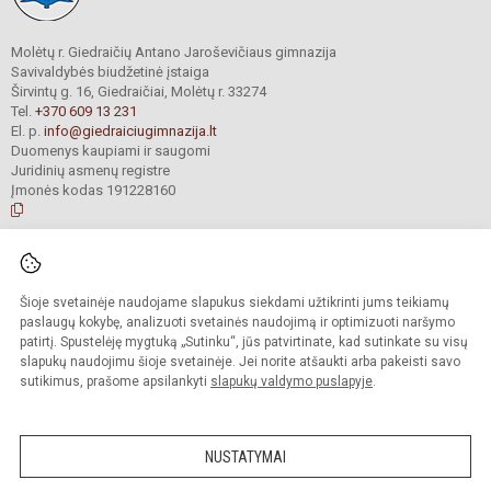
Molėtų r. Giedraičių Antano Jaroševičiaus gimnazija
Savivaldybės biudžetinė įstaiga
Širvintų g. 16, Giedraičiai, Molėtų r. 33274
Tel.
+370 609 13 231
El. p.
info@giedraiciugimnazija.lt
Duomenys kaupiami ir saugomi
Juridinių asmenų registre
Įmonės kodas 191228160
© 2023. Molėtų r. Giedraičių Antano Jaroševičiaus gimnazija. Visos teisės
saugomos.
Šioje svetainėje naudojame slapukus siekdami užtikrinti jums teikiamų
Kopijuoti turinį be raštiško gimnazijos administracijos sutikimo griežtai
draudžiama.
paslaugų kokybę, analizuoti svetainės naudojimą ir optimizuoti naršymo
patirtį. Spustelėję mygtuką „Sutinku“, jūs patvirtinate, kad sutinkate su visų
Prieinamumo paraiška
Slapukų valdymas
slapukų naudojimu šioje svetainėje. Jei norite atšaukti arba pakeisti savo
sutikimus, prašome apsilankyti
slapukų valdymo puslapyje
.
Sumanus būdas atnaujinti
mokyklos interneto
svetainę
NUSTATYMAI