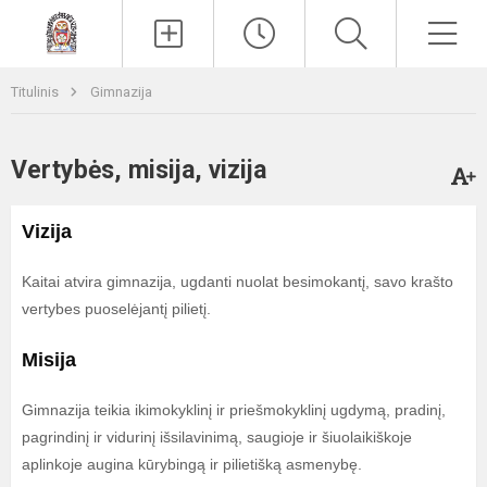
Paieška
Men
Titulinis
Gimnazija
Vertybės, misija, vizija
Vizija
Kaitai atvira gimnazija, ugdanti nuolat besimokantį, savo krašto
vertybes puoselėjantį pilietį.
Misija
Gimnazija teikia ikimokyklinį ir priešmokyklinį ugdymą, pradinį,
pagrindinį ir vidurinį išsilavinimą, saugioje ir šiuolaikiškoje
aplinkoje augina kūrybingą ir pilietišką asmenybę.