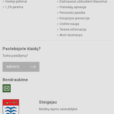
Viešieji pirkimai
Dažniausiai užduodami klausimai
1,2% parama
Pranešėjų apsauga
Personalo paieška
Korupcijos prevencija
Civilinė sauga
Teisinė informacija
Atviri duomenys
Pastebėjote klaidų?
Turite pasiūlymų?
RAŠYKITE
Bendraukime
Steigėjas
Molėtų rajono savivaldybė