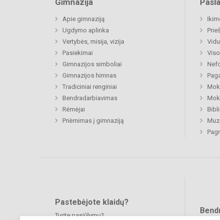
Gimnazija
Pasl
Apie gimnaziją
Ikim
Ugdymo aplinka
Prie
Vertybės, misija, vizija
Vidu
Pasiekimai
Viso
Gimnazijos simboliai
Nefo
Gimnazijos himnas
Paga
Tradiciniai renginiai
Moki
Bendradarbiavimas
Moki
Rėmėjai
Bibl
Priėmimas į gimnaziją
Muzi
Pagr
Pastebėjote klaidų?
Bend
Turite pasiūlymų?