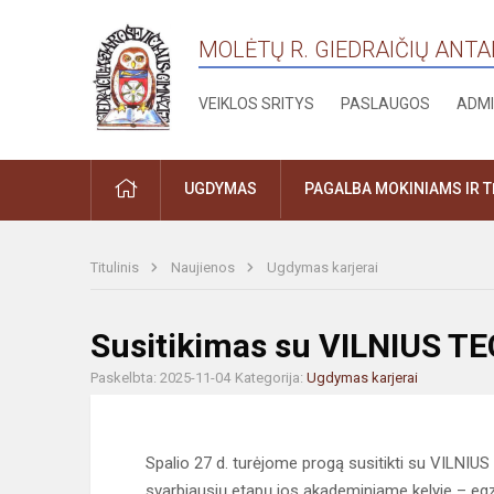
MOLĖTŲ R. GIEDRAIČIŲ ANT
VEIKLOS SRITYS
PASLAUGOS
ADMI
PRADŽIA
UGDYMAS
PAGALBA MOKINIAMS IR 
Titulinis
Naujienos
Ugdymas karjerai
Susitikimas su VILNIUS T
Paskelbta: 2025-11-04
Kategorija:
Ugdymas karjerai
Spalio 27 d. turėjome progą susitikti su VILNIU
svarbiausių etapų jos akademiniame kelyje – egza