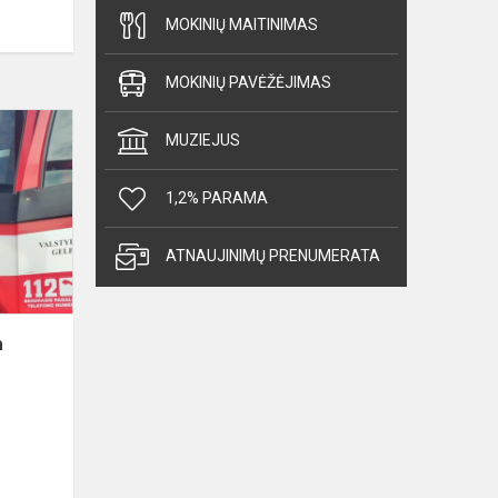
MOKINIŲ MAITINIMAS
MOKINIŲ PAVĖŽĖJIMAS
Gyvenimo
MUZIEJUS
įgūdžių
pamoka
1,2% PARAMA
Molėtų
priešgaisrinės
gelbėjimo
ATNAUJINIMŲ PRENUMERATA
tar...
a