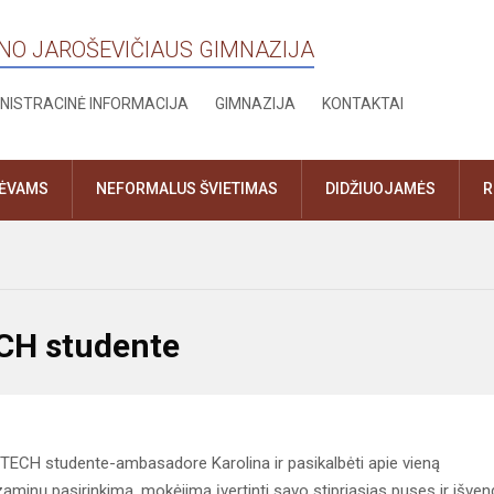
ANO JAROŠEVIČIAUS GIMNAZIJA
NISTRACINĖ INFORMACIJA
GIMNAZIJA
KONTAKTAI
TĖVAMS
NEFORMALUS ŠVIETIMAS
DIDŽIUOJAMĖS
R
ECH studente
S TECH studente-ambasadore Karolina ir pasikalbėti apie vieną
minų pasirinkimą, mokėjimą įvertinti savo stipriąsias puses ir išveng