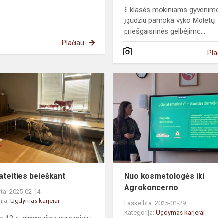
6 klasės mokiniams gyvenim
įgūdžių pamoka vyko Molėtų
priešgaisrinės gelbėjimo...
Plačiau
Pla
Savo
ateities
beieškant
us
ateities beieškant
Nuo kosmetologės iki
Agrokoncerno
ta: 2025-02-14
ija:
Ugdymas karjerai
Paskelbta: 2025-01-29
Kategorija:
Ugdymas karjerai