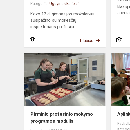
Vasari
Kategorija:
Ugdymas karjerai
klasių 
speciali
Kovo 12 d. gimnazijos moksleiviai
susipažino su mokesčių
inspektoriaus profesija...
Plačiau
Pirminio
profesinio
mokymo
programos
modulis
Pirminio profesinio mokymo
Aplin
programos modulis
Paskelb
Kategor