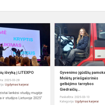
Mokinių
išvyką
į
LITEXPO
ių išvyką į LITEXPO
Gyvenimo įgūdžių pamok
Molėtų priešgaisrinės
ta: 2025-03-28
gelbėjimo tarnybos
ija:
Ugdymas karjerai
Giedraičių...
istai lankėsi studijų mugėje
Paskelbta: 2025-03-13
a ir studijos Lietuvoje 2025“
Kategorija:
Ugdymas karjerai