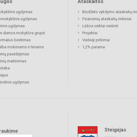
augos
Ataskaitos
okyklinis ugdymas
Biudžeto vykdymo ataskaitų rin
šmokyklinis ugdymas
Finansinių ataskaitų rinkiniai
rinis ugdymas
Lėšos veiklai viešinti
s dienos mokyklos grupė
Projektai
rmalus švietimas
Viešieji pirkimai
lba mokiniams ir tėvams
1,2% parama
nių pavėžėjimas
nių maitinimas
ioteka
ejus
indinis ugdymas
Steigėjas
raukime