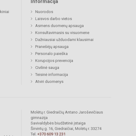
Informacija
kiniai
Nuorodos
Laisvos darbo vietos
Asmens duomenų apsauga
Konsultavimasis su visuomene
Dažniausiai užduodami klausimai
Pranešėjų apsauga
Personalo paieška
Korupcijos prevencija
Civilinė sauga
Teisinė informacija
Atviri duomenys
Molėtų r. Giedraičių Antano Jaroševičiaus
gimnazija
Savivaldybės biudžetinė įstaiga
Širvintų g. 16, Giedraičiai, Molėtų r. 33274
Tel.
+370 609 13 231