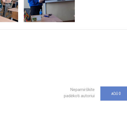
Nepamirškite
0
AČIŪ
padėkoti autoriui