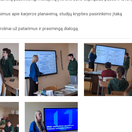
usimus apie karjeros planavimą, studijų krypties pasirinkimo įtaką
inai už patarimus ir prasmingą dialogą.