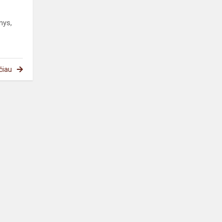
nys,
čiau