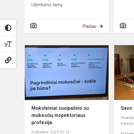
Užimtumo tarny...
Plačiau
Moksleiviai
susipažino
su
mokesčių
inspektoria
profesija
Moksleiviai susipažino su
Savo 
mokesčių inspektoriaus
Paskelb
profesija
Kategor
Paskelbta: 2025-03-13