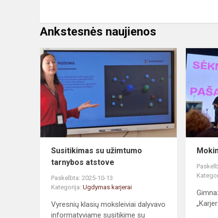
Ankstesnės naujienos
Susitikimas
su
užimtumo
tarnybos
atstove
Susitikimas su užimtumo
Mokin
tarnybos atstove
Paskelb
Kategor
Paskelbta: 2025-10-13
Kategorija:
Ugdymas karjerai
Gimnaz
„Karjer
Vyresnių klasių moksleiviai dalyvavo
informatyviame susitikime su