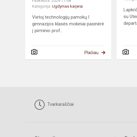
Paskelbta: 2024-11-08
Kategorija:
Ugdymas karjerai
Lapkri
su Ute
Vietoj technologijų pamokų I
depart
gimnazijos klasės mokiniai pasinėrė
į pirminio prof...
Plačiau
Tvarkaraščiai