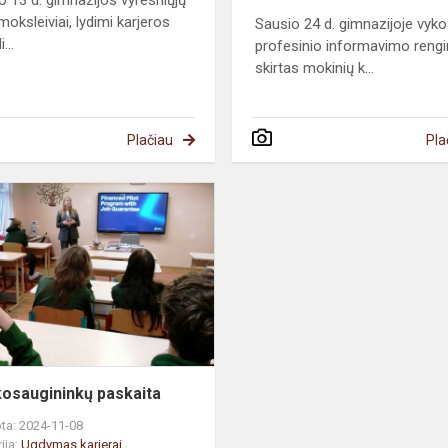
o 13 d. gimnazijos vyresniųjų
moksleiviai, lydimi karjeros
Sausio 24 d. gimnazijoje vyko
...
profesinio informavimo rengi
skirtas mokinių k...
Plačiau
Pla
Aplinkosaugininkų
paskaita
kosaugininkų paskaita
ta: 2024-11-08
ija:
Ugdymas karjerai