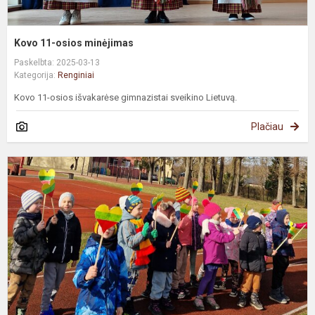
Kovo 11-osios minėjimas
Paskelbta: 2025-03-13
Kategorija:
Renginiai
Kovo 11-osios išvakarėse gimnazistai sveikino Lietuvą.
Plačiau
B
L
2