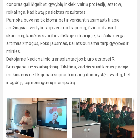
donoras gali išgelbėti gyvybių ir kiek įvairių profesijų atstovų
reikalinga, kad būtų pasiektas rezultatas.
Pamoka buvo ne tik įdomi, bet ir verčianti susimąstyti apie
amžinąsias vertybes, gyvenimo trapumą, fizinį ir dvasinį
skausmą, kančios svorį beviltiškoje situacijoje, kai šalia serga
artimas žmogus, koks jausmas, kai atsiduriama tarp gyvybės ir
mirties.
Dėkojame Nacionalinio transplantacijos biuro atstovei R.
Bruzgienei už svarbią žinią. Tikėtina, kad šis susitikimas padėjo
mokiniams ne tik geriau suprasti organų donorystės svarbą, bet
ir ugdė jų sąmoningumą ir empatiją.