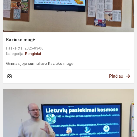
Kaziuko mugė
Paskelbta: 2025-03-06
Kategorija:
Renginiai
Gimnazijoje šurmuliavo Kaziuko mugė
Plačiau
E
m
e
"
s
p