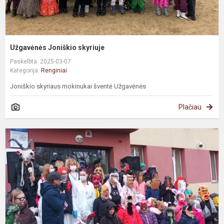
Užgavėnės Joniškio skyriuje
Paskelbta: 2025-03-07
Kategorija:
Renginiai
Joniškio skyriaus mokinukai šventė Užgavėnes
Plačiau
Ž
ž
b
i
k