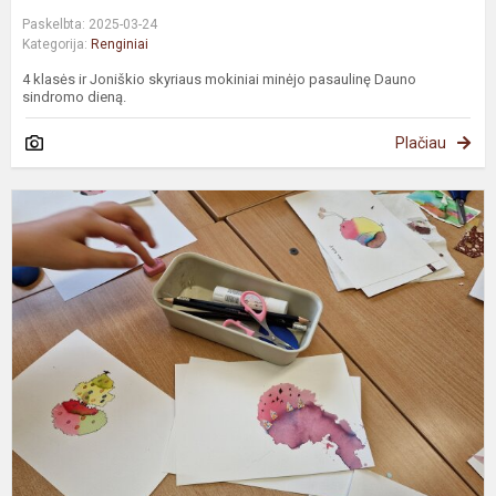
Paskelbta: 2025-03-24
Kategorija:
Renginiai
4 klasės ir Joniškio skyriaus mokiniai minėjo pasaulinę Dauno
sindromo dieną.
Plačiau
L
m
s
d
S
A