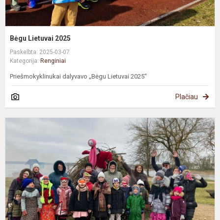
Bėgu Lietuvai 2025
Paskelbta: 2025-03-07
Kategorija:
Renginiai
Priešmokyklinukai dalyvavo „Bėgu Lietuvai 2025“
Plačiau
U
J
s