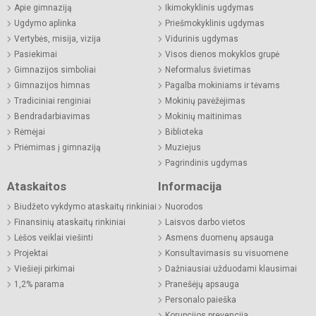
Apie gimnaziją
Ikimokyklinis ugdymas
Ugdymo aplinka
Priešmokyklinis ugdymas
Vertybės, misija, vizija
Vidurinis ugdymas
Pasiekimai
Visos dienos mokyklos grupė
Gimnazijos simboliai
Neformalus švietimas
Gimnazijos himnas
Pagalba mokiniams ir tėvams
Tradiciniai renginiai
Mokinių pavėžėjimas
Bendradarbiavimas
Mokinių maitinimas
Rėmėjai
Biblioteka
Priėmimas į gimnaziją
Muziejus
Pagrindinis ugdymas
Ataskaitos
Informacija
Biudžeto vykdymo ataskaitų rinkiniai
Nuorodos
Finansinių ataskaitų rinkiniai
Laisvos darbo vietos
Lėšos veiklai viešinti
Asmens duomenų apsauga
Projektai
Konsultavimasis su visuomene
Viešieji pirkimai
Dažniausiai užduodami klausimai
1,2% parama
Pranešėjų apsauga
Personalo paieška
Korupcijos prevencija