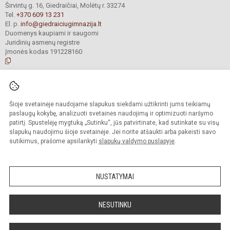
Širvintų g. 16, Giedraičiai, Molėtų r. 33274
Tel.
+370 609 13 231
El. p.
info@giedraiciugimnazija.lt
Duomenys kaupiami ir saugomi
Juridinių asmenų registre
Įmonės kodas 191228160
© 2023. Molėtų r. Giedraičių Antano Jaroševičiaus gimnazija. Visos teisės
saugomos.
Šioje svetainėje naudojame slapukus siekdami užtikrinti jums teikiamų
Kopijuoti turinį be raštiško gimnazijos administracijos sutikimo griežtai
draudžiama.
paslaugų kokybę, analizuoti svetainės naudojimą ir optimizuoti naršymo
patirtį. Spustelėję mygtuką „Sutinku“, jūs patvirtinate, kad sutinkate su visų
Prieinamumo paraiška
Slapukų valdymas
slapukų naudojimu šioje svetainėje. Jei norite atšaukti arba pakeisti savo
sutikimus, prašome apsilankyti
slapukų valdymo puslapyje
.
Sumanus būdas atnaujinti
mokyklos interneto
svetainę
NUSTATYMAI
NESUTINKU