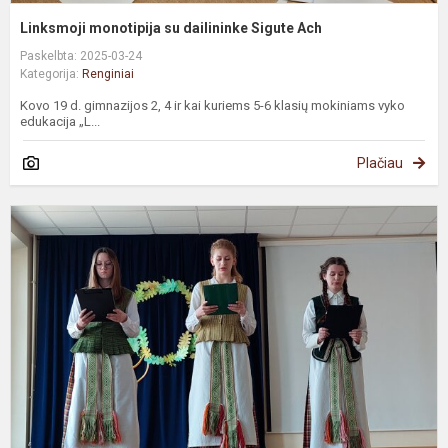
Linksmoji monotipija su dailininke Sigute Ach
Paskelbta: 2025-03-24
Kategorija:
Renginiai
Kovo 19 d. gimnazijos 2, 4 ir kai kuriems 5-6 klasių mokiniams vyko
edukacija „L...
Plačiau
K
1
o
m