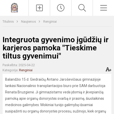
Paieška
Men
Titulinis
Naujienos
Renginiai
Integruota gyvenimo įgūdžių ir
karjeros pamoka "Tieskime
tiltus gyvenimui"
Paskelbta: 2025-04-22
Kategorija:
Renginiai
Balandžio 15 d. Giedraičių Antano Jaroševičiaus gimnazijoje
lankėsi Nacionalinio transplantacijos biuro prie SAM darbuotoja
Renata Bruzgienė. Ji gimnazistams vedė įdomią ir įkvepiančią
pamoką apie organų donorystės svarbą ir prasmę, šiuolaikinės
medicinos galimybes. Mokiniai turėjo galimybę išsamiai
susipažinti su organų donorystės procesu, sužinojo, kiek organų