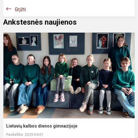
Grįžti
Ankstesnės naujienos
L
k
d
g
Lietuvių kalbos dienos gimnazijoje
Paskelbta: 2025-04-01