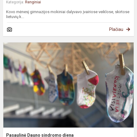
Kategorija:
Renginiai
Kovo mėnesį gimnazijos mokiniai dalyvavo įvairiose veiklose, skirtose
lietuvių k...
Plačiau
P
D
s
d
Pasaulinė Dauno sindromo diena