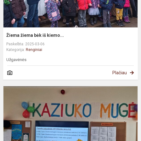
Žiema žiema bėk iš kiemo...
Paskelbta: 2025-03-06
Kategorija:
Renginiai
Užgavėnės
Plačiau
K
m