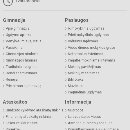
Tvarkaraščiai
Gimnazija
Paslaugos
Apie gimnaziją
Ikimokyklinis ugdymas
Ugdymo aplinka
Priešmokyklinis ugdymas
Vertybės, misija, vizija
Vidurinis ugdymas
Pasiekimai
Visos dienos mokyklos grupė
Gimnazijos simboliai
Neformalus švietimas
Gimnazijos himnas
Pagalba mokiniams ir tėvams
Tradiciniai renginiai
Mokinių pavėžėjimas
Bendradarbiavimas
Mokinių maitinimas
Rėmėjai
Biblioteka
Priėmimas į gimnaziją
Muziejus
Pagrindinis ugdymas
Ataskaitos
Informacija
Biudžeto vykdymo ataskaitų rinkiniai
Nuorodos
Finansinių ataskaitų rinkiniai
Laisvos darbo vietos
Lėšos veiklai viešinti
Asmens duomenų apsauga
Projektai
Konsultavimasis su visuomene