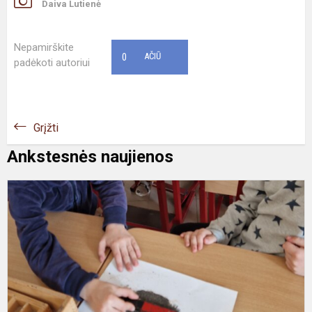
Daiva Lutienė
Nepamirškite
0
AČIŪ
padėkoti autoriui
Grįžti
Ankstesnės naujienos
S
u