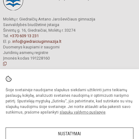
Molėtų r. Giedraičių Antano Jaroševičiaus gimnazija
Savivaldybės biudžetinė įstaiga
Širvintų g. 16, Giedraičiai, Molėtų r. 33274
Tel.
+370 609 13 231
El. p.
info@giedraiciugimnazija.lt
Duomenys kaupiami ir saugomi
Juridinių asmenų registre
Įmonės kodas 191228160
© 2023. Molėtų r. Giedraičių Antano Jaroševičiaus gimnazija. Visos teisės
saugomos.
Šioje svetainėje naudojame slapukus siekdami užtikrinti jums teikiamų
Kopijuoti turinį be raštiško gimnazijos administracijos sutikimo griežtai
draudžiama.
paslaugų kokybę, analizuoti svetainės naudojimą ir optimizuoti naršymo
patirtį. Spustelėję mygtuką „Sutinku“, jūs patvirtinate, kad sutinkate su visų
Prieinamumo paraiška
Slapukų valdymas
slapukų naudojimu šioje svetainėje. Jei norite atšaukti arba pakeisti savo
sutikimus, prašome apsilankyti
slapukų valdymo puslapyje
.
Sumanus būdas atnaujinti
mokyklos interneto
svetainę
NUSTATYMAI