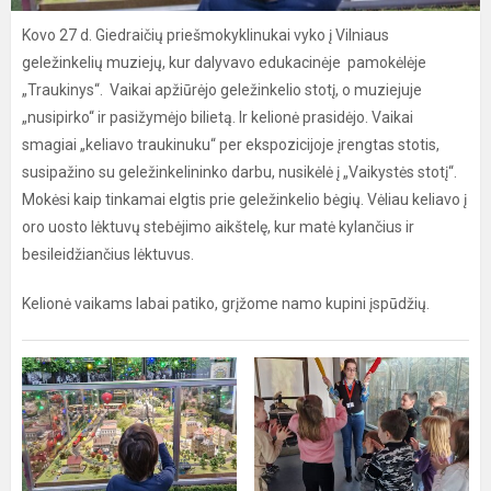
Kovo 27 d. Giedraičių priešmokyklinukai vyko į Vilniaus
geležinkelių muziejų, kur dalyvavo edukacinėje pamokėlėje
„Traukinys“. Vaikai apžiūrėjo geležinkelio stotį, o muziejuje
„nusipirko“ ir pasižymėjo bilietą. Ir kelionė prasidėjo. Vaikai
smagiai „keliavo traukinuku“ per ekspozicijoje įrengtas stotis,
susipažino su geležinkelininko darbu, nusikėlė į „Vaikystės stotį“.
Mokėsi kaip tinkamai elgtis prie geležinkelio bėgių. Vėliau keliavo į
oro uosto lėktuvų stebėjimo aikštelę, kur matė kylančius ir
besileidžiančius lėktuvus.
Kelionė vaikams labai patiko, grįžome namo kupini įspūdžių.