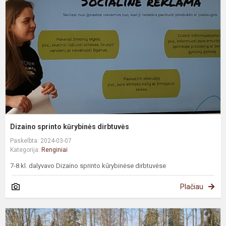
k
d
Dizaino sprinto kūrybinės dirbtuvės
Paskelbta: 2024-03-07
Kategorija:
Renginiai
7-8 kl. dalyvavo Dizaino sprinto kūrybinėse dirbtuvėse
Plačiau
B
L