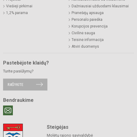
Viešieji pirkimai
Dažniausiai užduodami klausimai
1,2% parama
Pranešėjų apsauga
Personalo paieška
Korupcijos prevencija
Civilinė sauga
Teisinė informacija
Atviri duomenys
Pastebėjote klaidų?
Turite pasiūlymų?
RAŠYKITE
Bendraukime
Steigėjas
Molėtų rajono savivaldybė