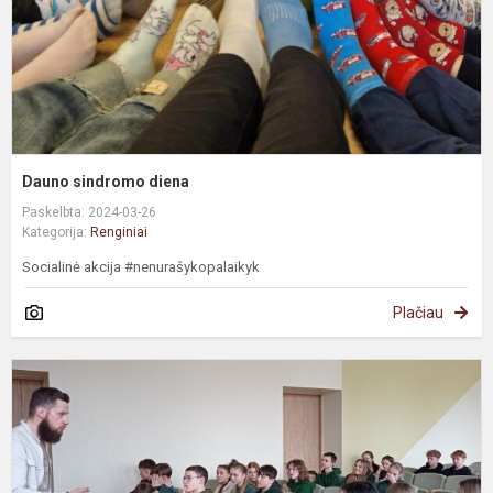
Dauno sindromo diena
Paskelbta: 2024-03-26
Kategorija:
Renginiai
Socialinė akcija #nenurašykopalaikyk
Plačiau
P
p