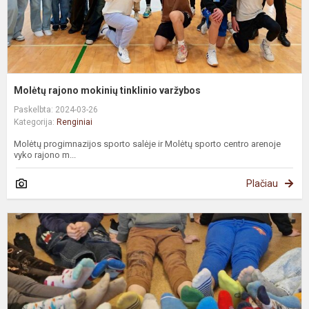
Molėtų rajono mokinių tinklinio varžybos
Paskelbta: 2024-03-26
Kategorija:
Renginiai
Molėtų progimnazijos sporto salėje ir Molėtų sporto centro arenoje
vyko rajono m...
Plačiau
D
s
d