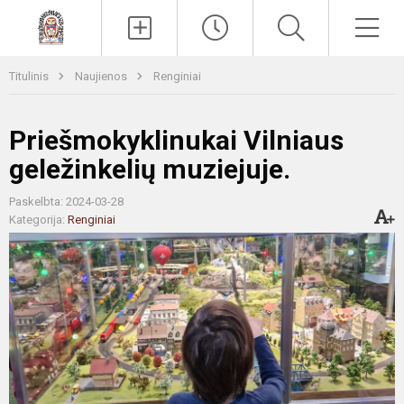
Paieška
Men
Titulinis
Naujienos
Renginiai
Priešmokyklinukai Vilniaus
geležinkelių muziejuje.
Paskelbta: 2024-03-28
Kategorija:
Renginiai