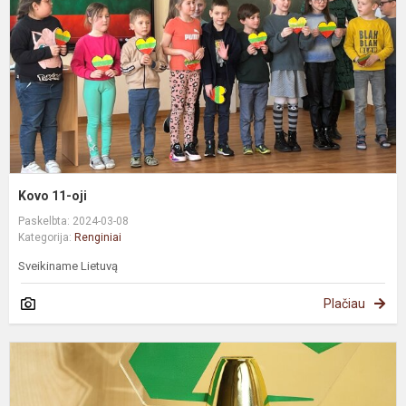
Kovo 11-oji
Paskelbta: 2024-03-08
Kategorija:
Renginiai
Sveikiname Lietuvą
Plačiau
Č