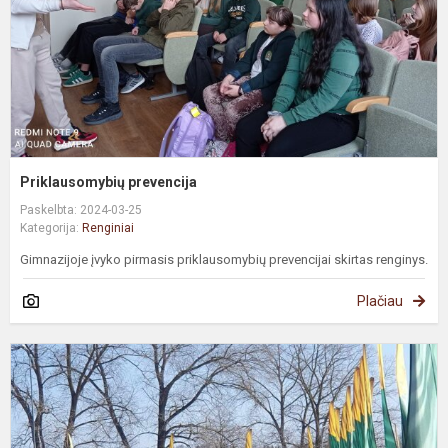
Priklausomybių prevencija
Paskelbta: 2024-03-25
Kategorija:
Renginiai
Gimnazijoje įvyko pirmasis priklausomybių prevencijai skirtas renginys.
Plačiau
K
1
o
J