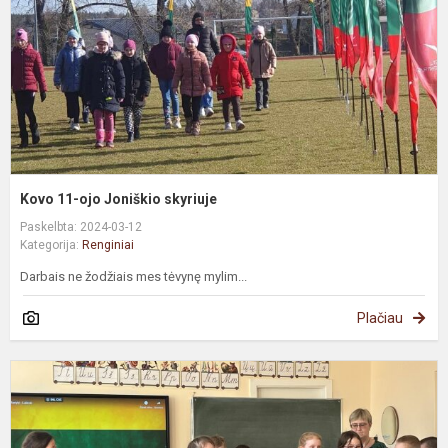
s
Kovo 11-ojo Joniškio skyriuje
Paskelbta: 2024-03-12
Kategorija:
Renginiai
Darbais ne žodžiais mes tėvynę mylim...
Plačiau
K
1
oj