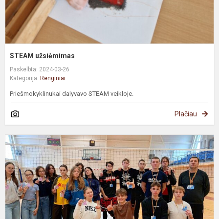
STEAM užsiėmimas
Paskelbta: 2024-03-26
Kategorija:
Renginiai
Priešmokyklinukai dalyvavo STEAM veikloje.
Plačiau
M
r
m
t
v