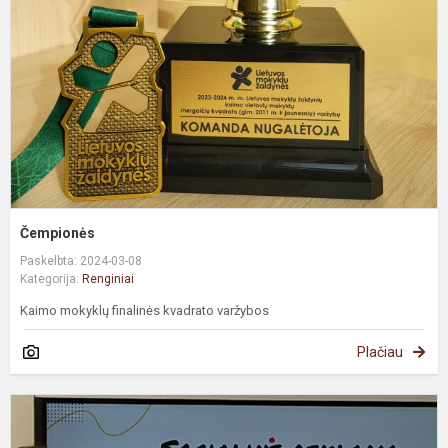
Čempionės
Paskelbta: 2024-03-08
Kategorija:
Renginiai
Kaimo mokyklų finalinės kvadrato varžybos
Plačiau
D
s