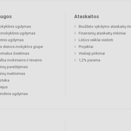
augos
Ataskaitos
okyklinis ugdymas
Biudžeto vykdymo ataskaitų rin
šmokyklinis ugdymas
Finansinių ataskaitų rinkiniai
rinis ugdymas
Lėšos veiklai viešinti
s dienos mokyklos grupė
Projektai
rmalus švietimas
Viešieji pirkimai
lba mokiniams ir tėvams
1,2% parama
nių pavėžėjimas
nių maitinimas
ioteka
ejus
indinis ugdymas