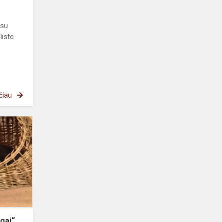
 su
liste
čiau
Akcija
„Mūsų
mažieji
draugai“
užbaigta
išvyka
gai“