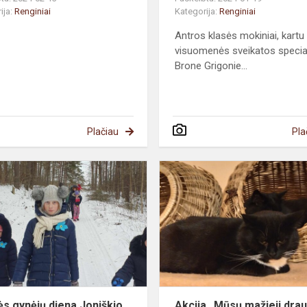
ija:
Renginiai
Kategorija:
Renginiai
Antros klasės mokiniai, kartu
visuomenės sveikatos specia
Brone Grigonie...
Plačiau
Pla
Laisvės
gynėjų
diena
Joniškio
skyriuje
ės gynėjų diena Joniškio
Akcija „Mūsų mažieji drau