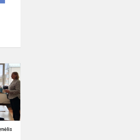
Sveikos
gyvensenos
žodynėlis
nėlis