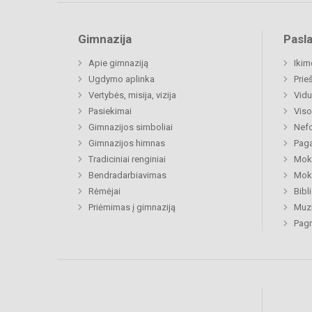
Gimnazija
Pasl
Apie gimnaziją
Ikim
Ugdymo aplinka
Prie
Vertybės, misija, vizija
Vidu
Pasiekimai
Viso
Gimnazijos simboliai
Nefo
Gimnazijos himnas
Paga
Tradiciniai renginiai
Moki
Bendradarbiavimas
Moki
Rėmėjai
Bibl
Priėmimas į gimnaziją
Muzi
Pagr