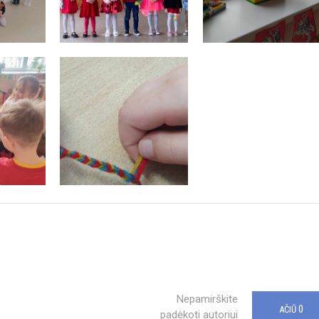
Nepamirškite
0
AČIŪ
padėkoti autoriui