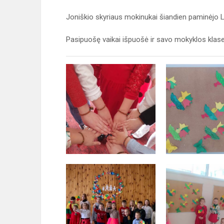
Joniškio skyriaus mokinukai šiandien paminėjo L
Pasipuošę vaikai išpuošė ir savo mokyklos klases