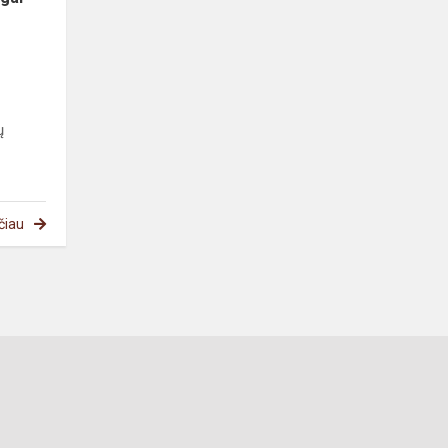
ų
čiau