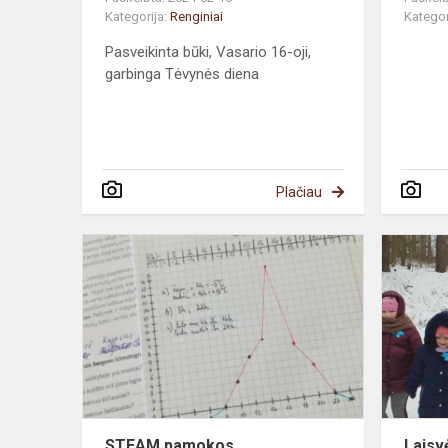
Kategorija:
Renginiai
Kategor
Pasveikinta būki, Vasario 16-oji,
garbinga Tėvynės diena
Plačiau
STEAM
pamokos
STEAM pamokos
Laisv