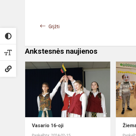
Grįžti
Ankstesnės naujienos
Vasario
16-
oji
Vasario 16-oji
Žiema
Paskelbta: 2024-02-15
Paskelb