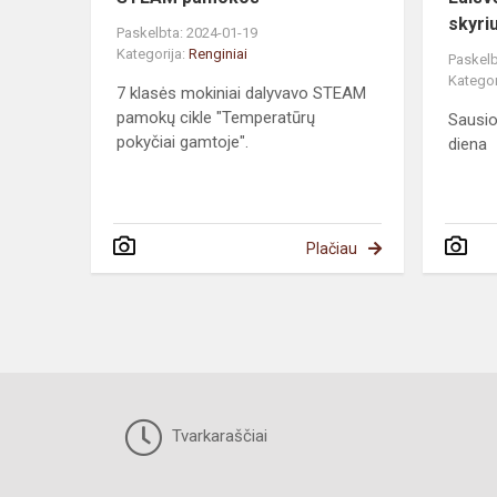
skyri
Paskelbta: 2024-01-19
Kategorija:
Renginiai
Paskelb
Kategor
7 klasės mokiniai dalyvavo STEAM
pamokų cikle "Temperatūrų
Sausio
pokyčiai gamtoje".
diena
Plačiau
Tvarkaraščiai