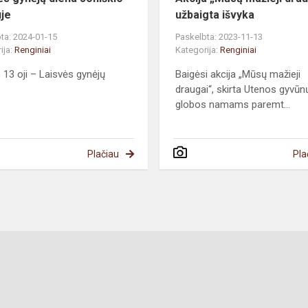
uje
užbaigta išvyka
ta: 2024-01-15
Paskelbta: 2023-11-13
ija:
Renginiai
Kategorija:
Renginiai
 13 oji – Laisvės gynėjų
Baigėsi akcija „Mūsų mažieji
draugai“, skirta Utenos gyvūn
globos namams paremt...
Plačiau
Pla