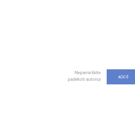
Nepamirškite
0
AČIŪ
padėkoti autoriui