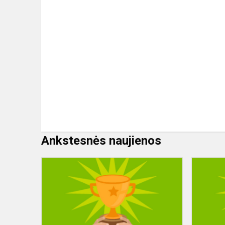
Ankstesnės naujienos
Lietuvos
mokinių
anglų
kalbos
olimpiada
(11/III