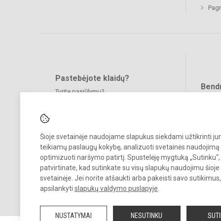
Pagr
Pastebėjote klaidų?
Bend
Turite pasiūlymų?
RAŠYKITE
Šioje svetainėje naudojame slapukus siekdami užtikrinti j
teikiamų paslaugų kokybę, analizuoti svetainės naudojimą 
optimizuoti naršymo patirtį. Spustelėję mygtuką „Sutinku“,
patvirtinate, kad sutinkate su visų slapukų naudojimu šioje
© 2023. Molėtų r. Giedraičių Antano Jaroševičiaus gimnazija. Visos te
svetainėje. Jei norite atšaukti arba pakeisti savo sutikimu
saugomos.
apsilankyti
slapukų valdymo puslapyje
.
Kopijuoti turinį be raštiško gimnazijos administracijos sutikimo griežt
draudžiama.
NUSTATYMAI
NESUTINKU
SUT