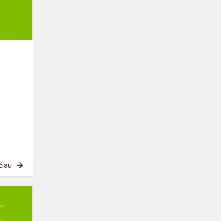
čiau
Istorijos
olimpiada