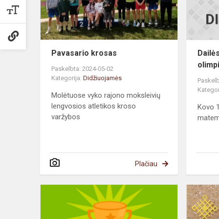
Pavasario krosas
Dailė
olimp
Paskelbta: 2024-05-02
Kategorija:
Didžiuojamės
Paskelb
Kategor
Molėtuose vyko rajono moksleivių
lengvosios atletikos kroso
Kovo 1
varžybos
matem
Plačiau
Biologijos
olimpiada