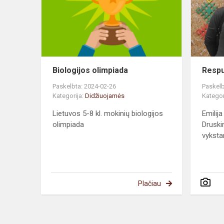
Biologijos olimpiada
Respu
Paskelbta: 2024-02-26
Paskelb
Kategorija:
Didžiuojamės
Kategor
Lietuvos 5-8 kl. mokinių biologijos
Emilij
olimpiada
Druski
vykstan
Plačiau