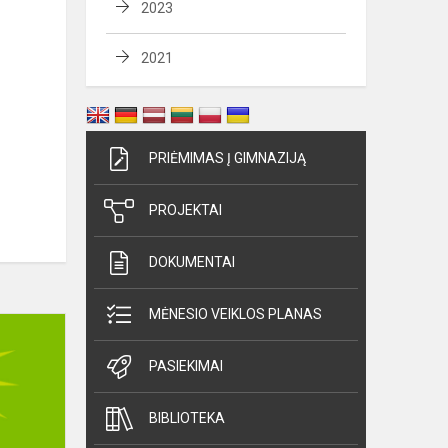
2023
2021
PRIĖMIMAS Į GIMNAZIJĄ
PROJEKTAI
DOKUMENTAI
MĖNESIO VEIKLOS PLANAS
Konkursas
"Raštingiausias
PASIEKIMAI
mokinys
2024"
BIBLIOTEKA