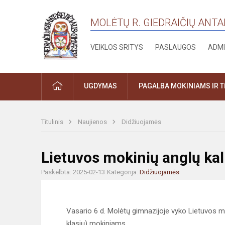
MOLĖTŲ R. GIEDRAIČIŲ ANT
VEIKLOS SRITYS
PASLAUGOS
ADMI
PRADŽIA
UGDYMAS
PAGALBA MOKINIAMS IR 
Titulinis
Naujienos
Didžiuojamės
Lietuvos mokinių anglų ka
Paskelbta: 2025-02-13
Kategorija:
Didžiuojamės
Vasario 6 d. Molėtų gimnazijoje vyko Lietuvos m
klasių) mokiniams.