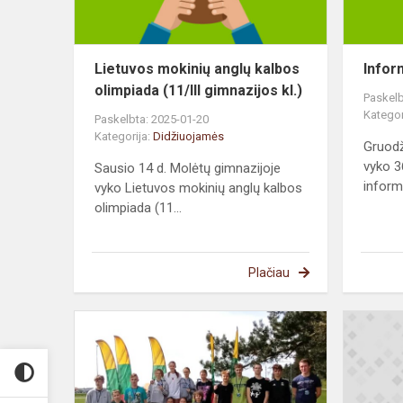
gimnazijos...
Lietuvos mokinių anglų kalbos
Infor
olimpiada (11/III gimnazijos kl.)
Paskelb
Kategor
Paskelbta: 2025-01-20
Kategorija:
Didžiuojamės
Gruodž
vyko 3
Sausio 14 d. Molėtų gimnazijoje
informa
vyko Lietuvos mokinių anglų kalbos
olimpiada (11...
Plačiau
Pavasario
krosas