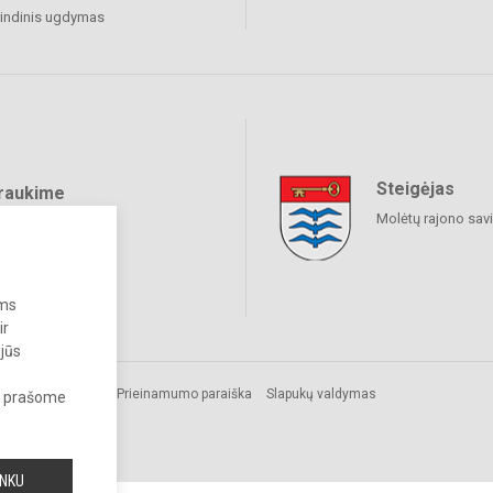
indinis ugdymas
Steigėjas
raukime
Molėtų rajono sav
ums
ir
 jūs
isės
Prieinamumo paraiška
Slapukų valdymas
s, prašome
ai
INKU