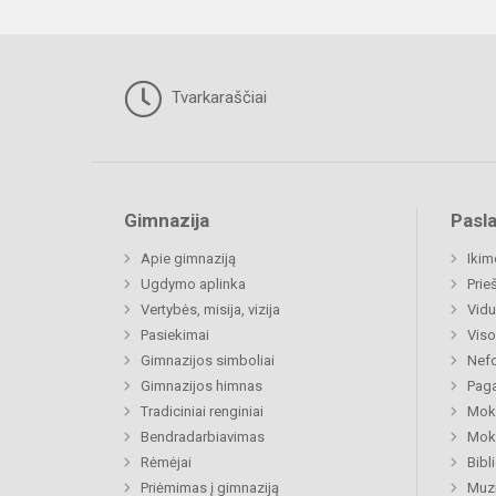
Tvarkaraščiai
Gimnazija
Pasl
Apie gimnaziją
Ikim
Ugdymo aplinka
Prie
Vertybės, misija, vizija
Vidu
Pasiekimai
Viso
Gimnazijos simboliai
Nefo
Gimnazijos himnas
Paga
Tradiciniai renginiai
Moki
Bendradarbiavimas
Moki
Rėmėjai
Bibl
Priėmimas į gimnaziją
Muzi