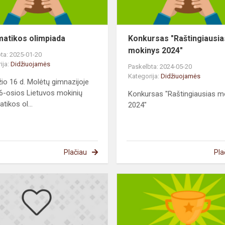
matikos olimpiada
Konkursas "Raštingiausia
mokinys 2024"
ta: 2025-01-20
ija:
Didžiuojamės
Paskelbta: 2024-05-20
Kategorija:
Didžiuojamės
io 16 d. Molėtų gimnazijoje
6-osios Lietuvos mokinių
Konkursas "Raštingiausias m
tikos ol...
2024"
Plačiau
Pla
Dailės
ir
matematikos
olimpiados