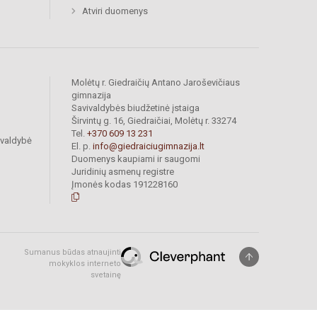
Atviri duomenys
Molėtų r. Giedraičių Antano Jaroševičiaus
gimnazija
Savivaldybės biudžetinė įstaiga
Širvintų g. 16, Giedraičiai, Molėtų r. 33274
Tel.
+370 609 13 231
ivaldybė
El. p.
info@giedraiciugimnazija.lt
Duomenys kaupiami ir saugomi
Juridinių asmenų registre
Įmonės kodas 191228160
Sumanus būdas atnaujinti
mokyklos interneto
svetainę