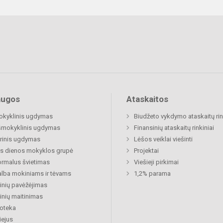
augos
Ataskaitos
okyklinis ugdymas
Biudžeto vykdymo ataskaitų rin
šmokyklinis ugdymas
Finansinių ataskaitų rinkiniai
rinis ugdymas
Lėšos veiklai viešinti
s dienos mokyklos grupė
Projektai
rmalus švietimas
Viešieji pirkimai
lba mokiniams ir tėvams
1,2% parama
nių pavėžėjimas
nių maitinimas
ioteka
ejus