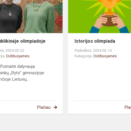
blikinėje olimpiadoje
Istorijos olimpiada
ta: 2024-02-22
Paskelbta: 2024-02-15
ija:
Didžiuojamės
Kategorija:
Didžiuojamės
a Putnaitė dalyvauja
ninkų „Ryto“ gimnazijoje
čioje Lietuvių...
Plačiau
Pla