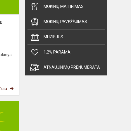
MOKINIŲ MAITINIMAS
MOKINIŲ PAVĖŽĖJIMAS
s
MUZIEJUS
1,2% PARAMA
okinys
ATNAUJINIMŲ PRENUMERATA
čiau
Geografijos
olimpiada