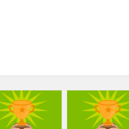
Informatikos
olimpiada